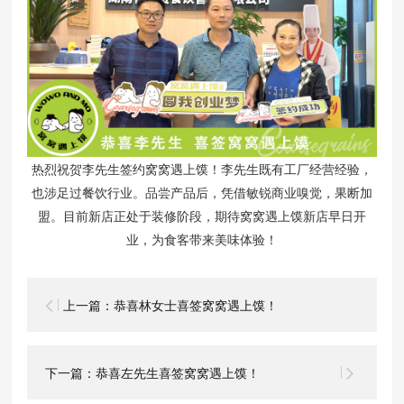
热烈祝贺李先生签约窝窝遇上馍！李先生既有工厂经营经验，
也涉足过餐饮行业。品尝产品后，凭借敏锐商业嗅觉，果断加
盟。目前新店正处于装修阶段，期待窝窝遇上馍新店早日开
业，为食客带来美味体验！
上一篇：恭喜林女士喜签窝窝遇上馍！
下一篇：恭喜左先生喜签窝窝遇上馍！