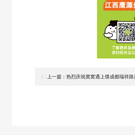
上一篇：热烈庆祝窝窝遇上馍成都瑞祥路