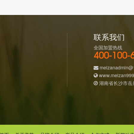
联系我们
全国加盟热线
400-100-
meizanadmin@
www.meizan999
湖南省长沙市岳麓