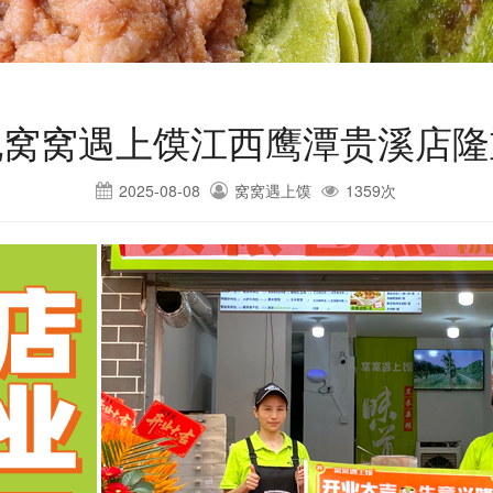
祝窝窝遇上馍江西鹰潭贵溪店隆
2025-08-08
窝窝遇上馍
1359次