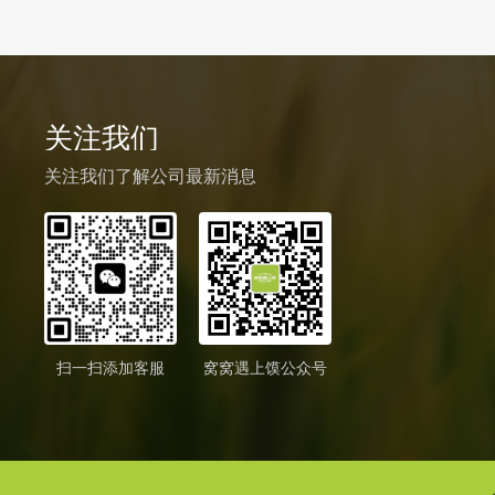
关注我们
关注我们了解公司最新消息
扫一扫添加客服
窝窝遇上馍公众号