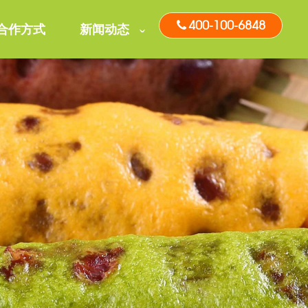
400-100-6848
合作方式
新闻动态